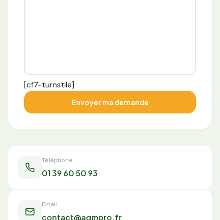
[cf7-turnstile]
Téléphone
01 39 60 50 93
Email
contact@agmpro.fr